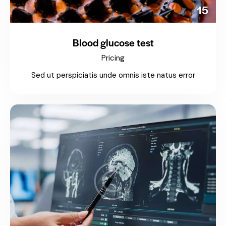
15
Blood glucose test
Pricing
Sed ut perspiciatis unde omnis iste natus error