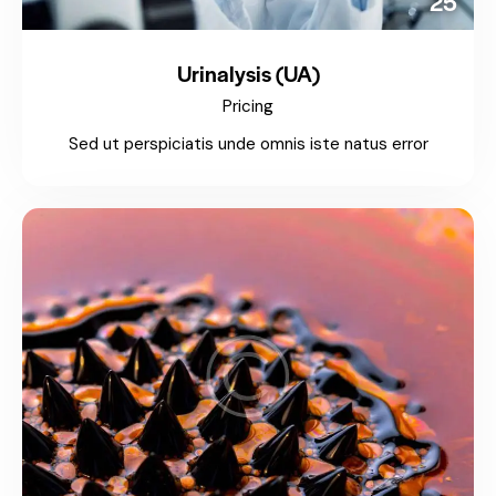
25
Urinalysis (UA)
Pricing
Sed ut perspiciatis unde omnis iste natus error