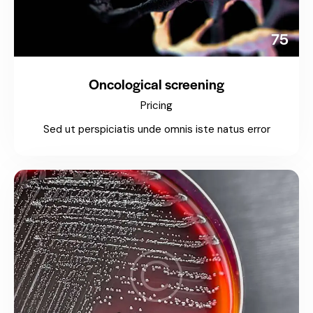
75
Oncological screening
Pricing
Sed ut perspiciatis unde omnis iste natus error