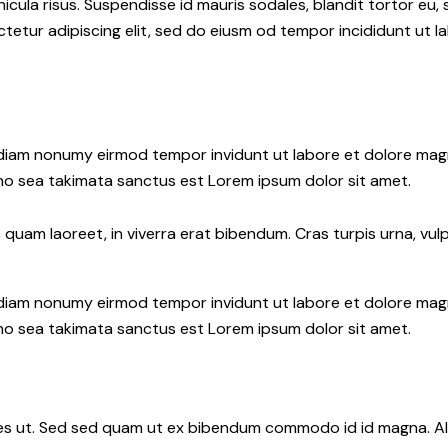
icula risus. Suspendisse id mauris sodales, blandit tortor eu, 
tetur adipiscing elit, sed do eiusm od tempor incididunt ut lab
d diam nonumy eirmod tempor invidunt ut labore et dolore ma
 no sea takimata sanctus est Lorem ipsum dolor sit amet.
uam laoreet, in viverra erat bibendum. Cras turpis urna, vulpu
d diam nonumy eirmod tempor invidunt ut labore et dolore ma
 no sea takimata sanctus est Lorem ipsum dolor sit amet.
s ut. Sed sed quam ut ex bibendum commodo id id magna. Aliq