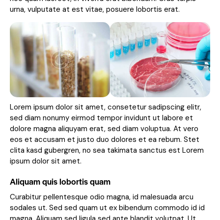
urna, vulputate at est vitae, posuere lobortis erat.
Lorem ipsum dolor sit amet, consetetur sadipscing elitr,
sed diam nonumy eirmod tempor invidunt ut labore et
dolore magna aliquyam erat, sed diam voluptua. At vero
eos et accusam et justo duo dolores et ea rebum. Stet
clita kasd gubergren, no sea takimata sanctus est Lorem
ipsum dolor sit amet.
Aliquam quis lobortis quam
Curabitur pellentesque odio magna, id malesuada arcu
sodales ut. Sed sed quam ut ex bibendum commodo id id
magna. Aliquam sed ligula sed ante blandit volutpat. Ut