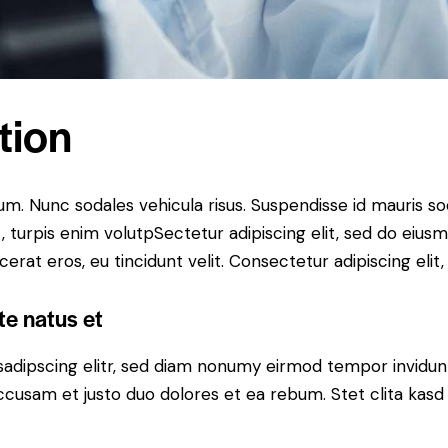
tion
lum. Nunc sodales vehicula risus. Suspendisse id mauris sod
t, turpis enim volutpSectetur adipiscing elit, sed do eius
erat eros, eu tincidunt velit. Consectetur adipiscing elit, 
te natus et
sadipscing elitr, sed diam nonumy eirmod tempor invidun
accusam et justo duo dolores et ea rebum. Stet clita kas