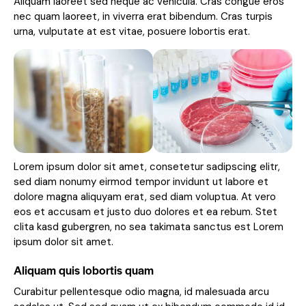
Aliquam laoreet sed neque ac vehicula. Cras congue eros
nec quam laoreet, in viverra erat bibendum. Cras turpis
urna, vulputate at est vitae, posuere lobortis erat.
Lorem ipsum dolor sit amet, consetetur sadipscing elitr,
sed diam nonumy eirmod tempor invidunt ut labore et
dolore magna aliquyam erat, sed diam voluptua. At vero
eos et accusam et justo duo dolores et ea rebum. Stet
clita kasd gubergren, no sea takimata sanctus est Lorem
ipsum dolor sit amet.
Aliquam quis lobortis quam
Curabitur pellentesque odio magna, id malesuada arcu